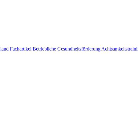
sland
Fachartikel
Betriebliche Gesundheitsförderung
Achtsamkeitstrai